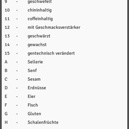
9
-
geschwefelt
10
-
chininhaltig
11
-
coffeinhaltig
12
-
mit Geschmacksverstärker
13
-
geschwärzt
14
-
gewachst
15
-
gentechnisch verändert
A
-
Sellerie
B
-
Senf
C
-
Sesam
D
-
Erdnüsse
E
-
Eier
F
-
Fisch
G
-
Gluten
H
-
Schalenfrüchte