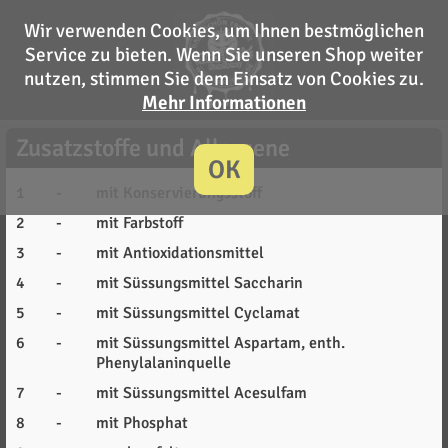
Wir verwenden Cookies, um Ihnen bestmöglichen
Service zu bieten. Wenn Sie unseren Shop weiter
nutzen, stimmen Sie dem Einsatz von Cookies zu.
Mehr Informationen
Zusatzstoffe und Allergene
OK
1
-
mit Konservierungsstoff
2
-
mit Farbstoff
3
-
mit Antioxidationsmittel
4
-
mit Süssungsmittel Saccharin
5
-
mit Süssungsmittel Cyclamat
6
-
mit Süssungsmittel Aspartam, enth.
Phenylalaninquelle
7
-
mit Süssungsmittel Acesulfam
8
-
mit Phosphat