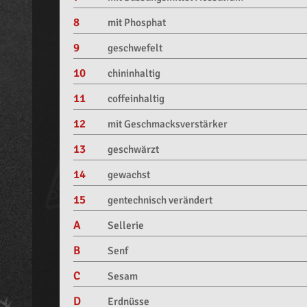
8
mit Phosphat
9
geschwefelt
10
chininhaltig
11
coffeinhaltig
12
mit Geschmacksverstärker
13
geschwärzt
14
gewachst
15
gentechnisch verändert
A
Sellerie
B
Senf
C
Sesam
D
Erdnüsse