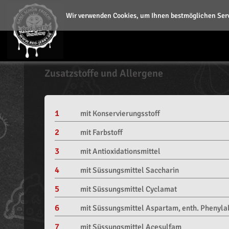
Wir verwenden Cookies, um Ihnen bestmöglichen Serv
Zusatzstoffe und Allergene
1
mit Konservierungsstoff
2
mit Farbstoff
3
mit Antioxidationsmittel
4
mit Süssungsmittel Saccharin
5
mit Süssungsmittel Cyclamat
6
mit Süssungsmittel Aspartam, enth. Phenyla
7
mit Süssungsmittel Acesulfam