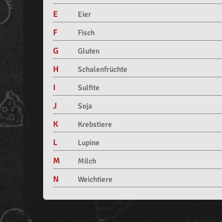
E
Eier
F
Fisch
G
Gluten
H
Schalenfrüchte
I
Sulfite
J
Soja
K
Krebstiere
L
Lupine
M
Milch
N
Weichtiere