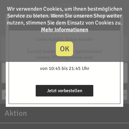
Wir verwenden Cookies, um Ihnen bestmöglichen
Service zu bieten. Wenn Sie unseren Shop weiter
nutzen, stimmen Sie dem Einsatz von Cookies zu.
Öffnungszeiten
Mehr Informationen
Liebe Kundin, lieber Kunde!
Red Jerry
OK
Kissinger Str. 49, 32756 Detmold
Zurzeit haben wir noch geschlossen!
05231 34 8 43
Unsere Öffnungszeiten sind:
von 10:45 bis 21:45 Uhr
Lieferung
Abholung
Noch geschlossen
Noch geschlossen
Vorbestellung ist möglich
Vorbestellung ist möglich
Lieferzeit auswählen
Jetzt vorbestellen
Aktion